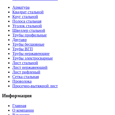
Арматура
Квадрат стальной
Круг стальной
Полоса стальная
Уголок стальной
Швеллер стальной
Трубы профильные
Двутавр
Трубы бесшовные
Трубы ВГП
Трубы нержавеющие
Трубы электросварные
Лист стальной
Лист нержавеющий
Лист рифленый
Сетка стальная
Проволока
Просечно-вытяжной лист
Информация
Главная
О компании
Вакансии