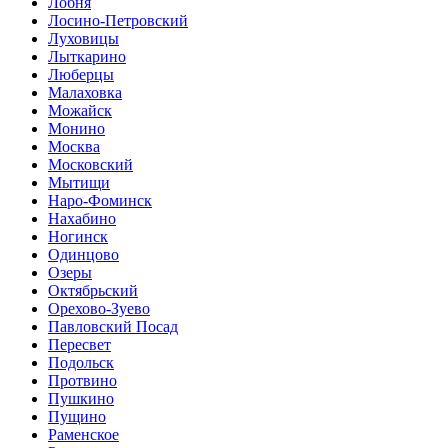
Лобня
Лосино-Петровский
Луховицы
Лыткарино
Люберцы
Малаховка
Можайск
Монино
Москва
Московский
Мытищи
Наро-Фоминск
Нахабино
Ногинск
Одинцово
Озеры
Октябрьский
Орехово-Зуево
Павловский Посад
Пересвет
Подольск
Протвино
Пушкино
Пущино
Раменское