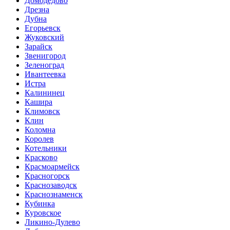
Домодедово
Дрезна
Дубна
Егорьевск
Жуковский
Зарайск
Звенигород
Зеленоград
Ивантеевка
Истра
Калининец
Кашира
Климовск
Клин
Коломна
Королев
Котельники
Красково
Красмоармейск
Красногорск
Краснозаводск
Краснознаменск
Кубинка
Куровское
Ликино-Дулево