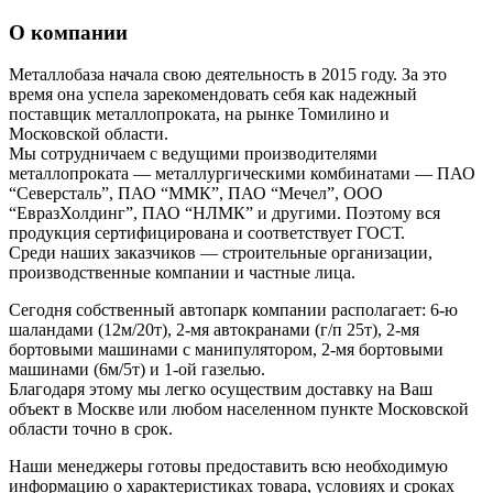
О компании
Металлобаза начала свою деятельность в 2015 году. За это
время она успела зарекомендовать себя как надежный
поставщик металлопроката, на рынке Томилино и
Московской области.
Мы сотрудничаем с ведущими производителями
металлопроката — металлургическими комбинатами — ПАО
“Северсталь”, ПАО “ММК”, ПАО “Мечел”, ООО
“ЕвразХолдинг”, ПАО “НЛМК” и другими. Поэтому вся
продукция сертифицирована и соответствует ГОСТ.
Среди наших заказчиков — строительные организации,
производственные компании и частные лица.
Сегодня собственный автопарк компании располагает: 6-ю
шаландами (12м/20т), 2-мя автокранами (г/п 25т), 2-мя
бортовыми машинами с манипулятором, 2-мя бортовыми
машинами (6м/5т) и 1-ой газелью.
Благодаря этому мы легко осуществим доставку на Ваш
объект в Москве или любом населенном пункте Московской
области точно в срок.
Наши менеджеры готовы предоставить всю необходимую
информацию о характеристиках товара, условиях и сроках