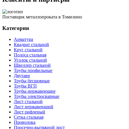
Поставщик металлопроката в Томилино
Категории
Арматура
Квадрат стальной
Круг стальной
Полоса стальная
Уголок стальной
Швеллер стальной
Трубы профильные
Двутавр
Трубы бесшовные
Трубы ВГП
Трубы нержавеющие
Трубы электросварные
Лист стальной
Лист нержавеющий
Лист рифленый
Сетка стальная
Проволока
Просечно-вытяжной лист