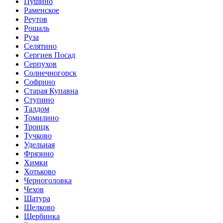
Пущино
Раменское
Реутов
Рошаль
Руза
Селятино
Сергиев Посад
Серпухов
Солнечногорск
Софрино
Старая Купавна
Ступино
Талдом
Томилино
Троицк
Тучково
Удельная
Фрязино
Химки
Хотьково
Черноголовка
Чехов
Шатура
Щелково
Щербинка