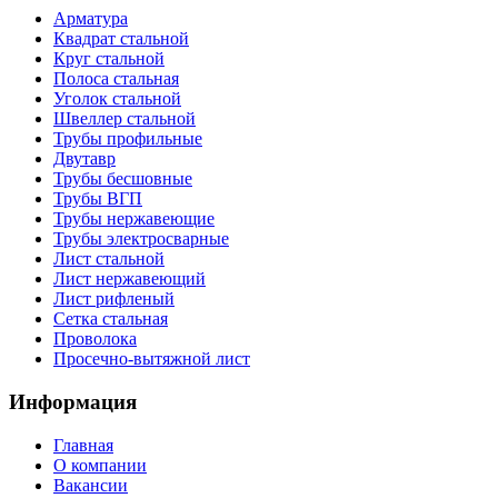
Арматура
Квадрат стальной
Круг стальной
Полоса стальная
Уголок стальной
Швеллер стальной
Трубы профильные
Двутавр
Трубы бесшовные
Трубы ВГП
Трубы нержавеющие
Трубы электросварные
Лист стальной
Лист нержавеющий
Лист рифленый
Сетка стальная
Проволока
Просечно-вытяжной лист
Информация
Главная
О компании
Вакансии