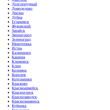
Долгопрудный
Домодедово
Дрезна
Дубна
Егорьевск
Жуковский
Зарайск
Звенигород
Зеленоград
Ивантеевка
Истра
Калининец
Кашира
Климовск
Клин
Коломна
Королев
Котельники
Красково
Красмоармейск
Красногорск
Краснозаводск
Краснознаменск
Кубинка