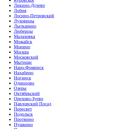
Куровское
Ликино-Дулево
Лобня
Лосино-Петровский
Луховицы
Лыткарино
Люберцы
Малаховка
Можайск
Монино
Москва
Московский
Мытищи
Наро-Фоминск
Нахабино
Ногинск
Одинцово
Озеры
Октябрьский
Орехово-Зуево
Павловский Посад
Пересвет
Подольск
Протвино
Пушкино