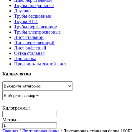
Швеллер стальной
Трубы профильные
Двутавр
Трубы бесшовные
Трубы ВГП
Трубы нержавеющие
Трубы электросварные
Лист стальной
Лист нержавеющий
Лист рифленый
Сетка стальная
Проволока
Просечно-вытяжной лист
Калькулятор
Килограммы:
Метры:
Главная
/
Двутавровая балка
/
Двутавровая стальная балка 100Б