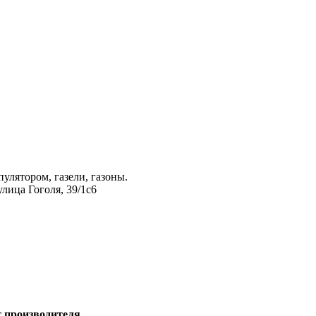
лятором, газели, газоны.
лица Гоголя, 39/1с6
т производителя