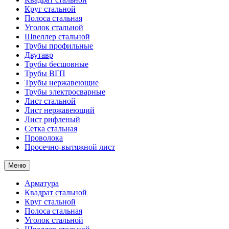
Круг стальной
Полоса стальная
Уголок стальной
Швеллер стальной
Трубы профильные
Двутавр
Трубы бесшовные
Трубы ВГП
Трубы нержавеющие
Трубы электросварные
Лист стальной
Лист нержавеющий
Лист рифленый
Сетка стальная
Проволока
Просечно-вытяжной лист
Меню
Арматура
Квадрат стальной
Круг стальной
Полоса стальная
Уголок стальной