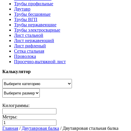
Трубы профильные
Двутавр
Трубы бесшовные
Трубы ВГП
Трубы нержавеющие
Трубы электросварные
Лист стальной
Лист нержавеющий
Лист рифленый
Сетка стальная
Проволока
Просечно-вытяжной лист
Калькулятор
Килограммы:
Метры:
Главная
/
Двутавровая балка
/
Двутавровая стальная балка