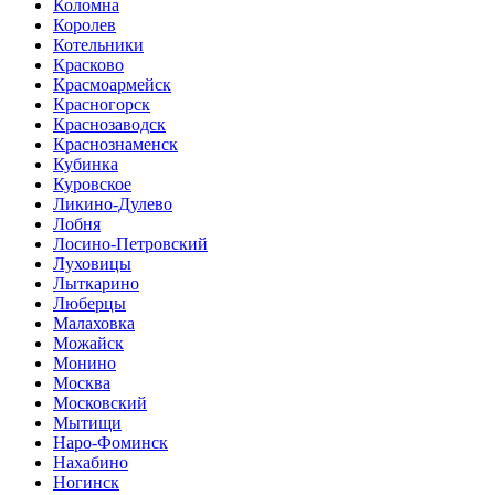
Коломна
Королев
Котельники
Красково
Красмоармейск
Красногорск
Краснозаводск
Краснознаменск
Кубинка
Куровское
Ликино-Дулево
Лобня
Лосино-Петровский
Луховицы
Лыткарино
Люберцы
Малаховка
Можайск
Монино
Москва
Московский
Мытищи
Наро-Фоминск
Нахабино
Ногинск