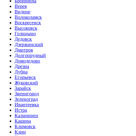
Бронницы
Верея
Видное
Волоколамск
Воскресенск
Высоковск
Голицыно
Дедовск
Дзержинский
Дмитров
Долгопрудный
Домодедово
Дрезна
Дубна
Егорьевск
Жуковский
Зарайск
Звенигород
Зеленоград
Ивантеевка
Истра
Калининец
Кашира
Климовск
Клин