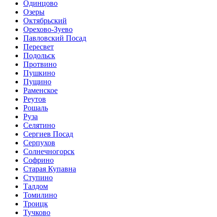
Одинцово
Озеры
Октябрьский
Орехово-Зуево
Павловский Посад
Пересвет
Подольск
Протвино
Пушкино
Пущино
Раменское
Реутов
Рошаль
Руза
Селятино
Сергиев Посад
Серпухов
Солнечногорск
Софрино
Старая Купавна
Ступино
Талдом
Томилино
Троицк
Тучково