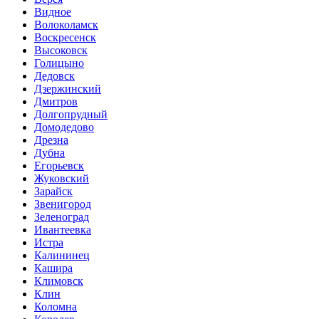
Видное
Волоколамск
Воскресенск
Высоковск
Голицыно
Дедовск
Дзержинский
Дмитров
Долгопрудный
Домодедово
Дрезна
Дубна
Егорьевск
Жуковский
Зарайск
Звенигород
Зеленоград
Ивантеевка
Истра
Калининец
Кашира
Климовск
Клин
Коломна