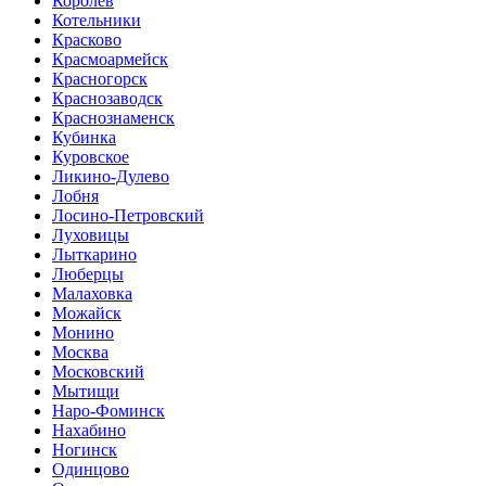
Королев
Котельники
Красково
Красмоармейск
Красногорск
Краснозаводск
Краснознаменск
Кубинка
Куровское
Ликино-Дулево
Лобня
Лосино-Петровский
Луховицы
Лыткарино
Люберцы
Малаховка
Можайск
Монино
Москва
Московский
Мытищи
Наро-Фоминск
Нахабино
Ногинск
Одинцово