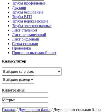
Трубы профильные
Двутавр
Трубы бесшовные
Трубы ВГП
Трубы нержавеющие
Трубы электросварные
Лист стальной
Лист нержавеющий
Лист рифленый
Сетка стальная
Проволока
Просечно-вытяжной лист
Калькулятор
Килограммы:
Метры:
Главная
/
Двутавровая балка
/
Двутавровая стальная балка