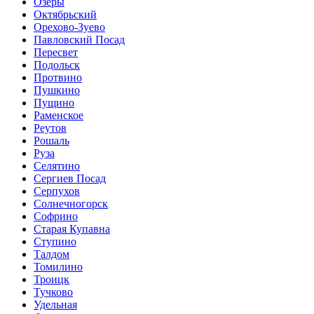
Озеры
Октябрьский
Орехово-Зуево
Павловский Посад
Пересвет
Подольск
Протвино
Пушкино
Пущино
Раменское
Реутов
Рошаль
Руза
Селятино
Сергиев Посад
Серпухов
Солнечногорск
Софрино
Старая Купавна
Ступино
Талдом
Томилино
Троицк
Тучково
Удельная