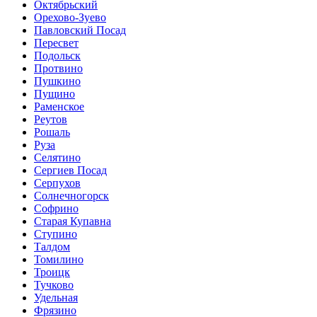
Октябрьский
Орехово-Зуево
Павловский Посад
Пересвет
Подольск
Протвино
Пушкино
Пущино
Раменское
Реутов
Рошаль
Руза
Селятино
Сергиев Посад
Серпухов
Солнечногорск
Софрино
Старая Купавна
Ступино
Талдом
Томилино
Троицк
Тучково
Удельная
Фрязино