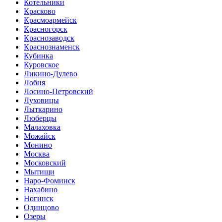
Котельники
Красково
Красмоармейск
Красногорск
Краснозаводск
Краснознаменск
Кубинка
Куровское
Ликино-Дулево
Лобня
Лосино-Петровский
Луховицы
Лыткарино
Люберцы
Малаховка
Можайск
Монино
Москва
Московский
Мытищи
Наро-Фоминск
Нахабино
Ногинск
Одинцово
Озеры