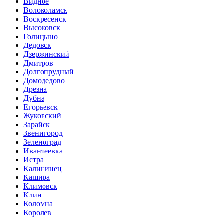
Видное
Волоколамск
Воскресенск
Высоковск
Голицыно
Дедовск
Дзержинский
Дмитров
Долгопрудный
Домодедово
Дрезна
Дубна
Егорьевск
Жуковский
Зарайск
Звенигород
Зеленоград
Ивантеевка
Истра
Калининец
Кашира
Климовск
Клин
Коломна
Королев